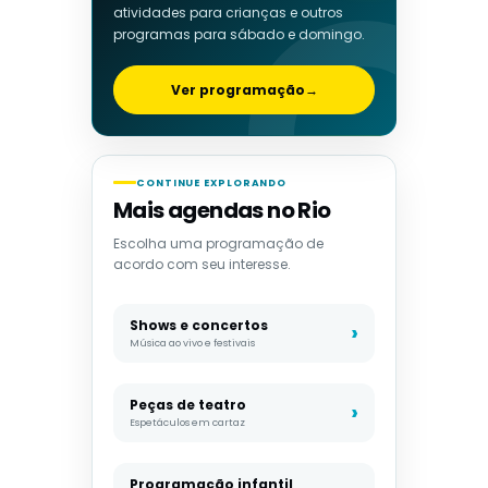
atividades para crianças e outros
programas para sábado e domingo.
Ver programação
→
CONTINUE EXPLORANDO
Mais agendas no Rio
Escolha uma programação de
acordo com seu interesse.
Shows e concertos
Música ao vivo e festivais
Peças de teatro
Espetáculos em cartaz
Programação infantil