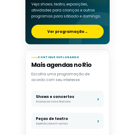
Veja shows, teatro, exposições,
atividades para crianças e outros
programas para sábado e domingo.
Ver programação
→
CONTINUE EXPLORANDO
Mais agendas no Rio
Escolha uma programação de
acordo com seu interesse.
Shows e concertos
Música ao vivo e festivais
Peças de teatro
Espetáculos em cartaz