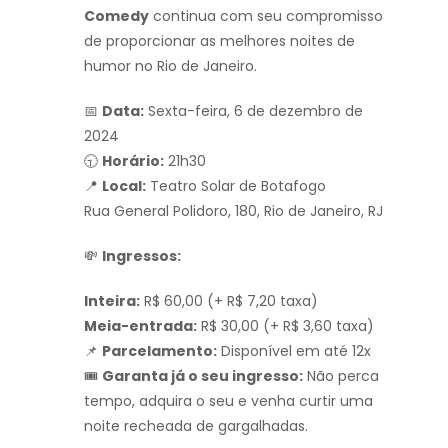
Comedy
continua com seu compromisso
de proporcionar as melhores noites de
humor no Rio de Janeiro.
📅
Data:
Sexta-feira, 6 de dezembro de
2024
🕤
Horário:
21h30
📍
Local:
Teatro Solar de Botafogo
Rua General Polidoro, 180, Rio de Janeiro, RJ
💸
Ingressos:
Inteira:
R$ 60,00 (+ R$ 7,20 taxa)
Meia-entrada:
R$ 30,00 (+ R$ 3,60 taxa)
📌
Parcelamento:
Disponível em até 12x
🎟️
Garanta já o seu ingresso:
Não perca
tempo, adquira o seu e venha curtir uma
noite recheada de gargalhadas.