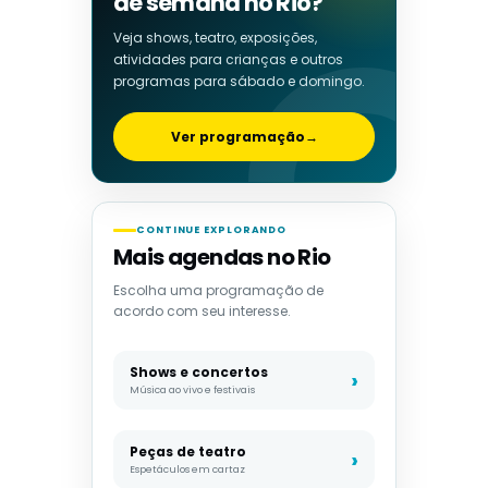
de semana no Rio?
Veja shows, teatro, exposições,
atividades para crianças e outros
programas para sábado e domingo.
Ver programação
→
CONTINUE EXPLORANDO
Mais agendas no Rio
Escolha uma programação de
acordo com seu interesse.
Shows e concertos
Música ao vivo e festivais
Peças de teatro
Espetáculos em cartaz