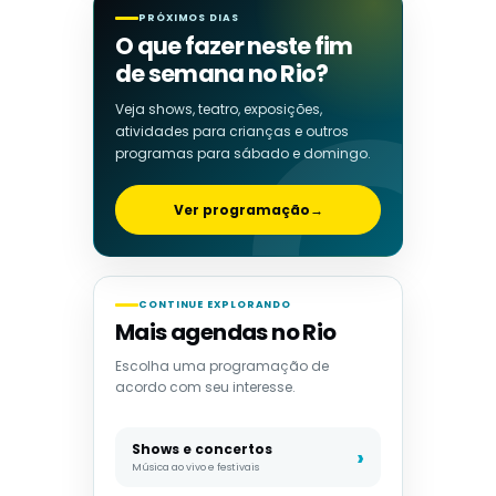
PRÓXIMOS DIAS
O que fazer neste fim
de semana no Rio?
Veja shows, teatro, exposições,
atividades para crianças e outros
programas para sábado e domingo.
Ver programação
→
CONTINUE EXPLORANDO
Mais agendas no Rio
Escolha uma programação de
acordo com seu interesse.
Shows e concertos
Música ao vivo e festivais