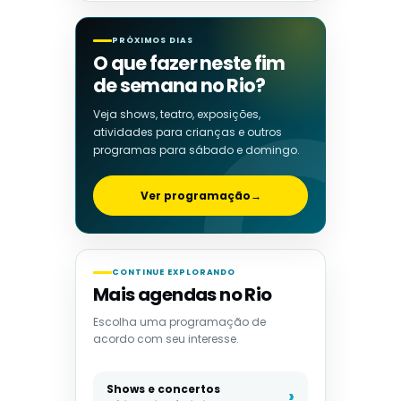
PRÓXIMOS DIAS
O que fazer neste fim
de semana no Rio?
Veja shows, teatro, exposições,
atividades para crianças e outros
programas para sábado e domingo.
Ver programação
→
CONTINUE EXPLORANDO
Mais agendas no Rio
Escolha uma programação de
acordo com seu interesse.
Shows e concertos