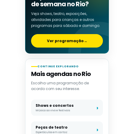
de semana no Rio?
Veja shows, teatro, exposições,
atividades para crianças e outros
programas para sábado e domingo.
Ver programação
→
CONTINUE EXPLORANDO
Mais agendas no Rio
Escolha uma programação de
acordo com seu interesse.
Shows e concertos
Música ao vivo e festivais
Peças de teatro
Espetáculos em cartaz