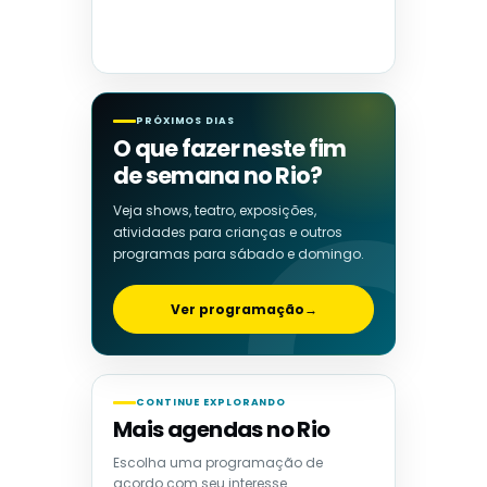
PRÓXIMOS DIAS
O que fazer neste fim
de semana no Rio?
Veja shows, teatro, exposições,
atividades para crianças e outros
programas para sábado e domingo.
Ver programação
→
CONTINUE EXPLORANDO
Mais agendas no Rio
Escolha uma programação de
acordo com seu interesse.