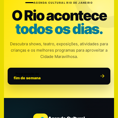
AGENDA CULTURAL RIO DE JANEIRO
O Rio acontece
todos os dias.
Descubra shows, teatro, exposições, atividades para
crianças e os melhores programas para aproveitar a
Cidade Maravilhosa.
Programação do
fim de semana