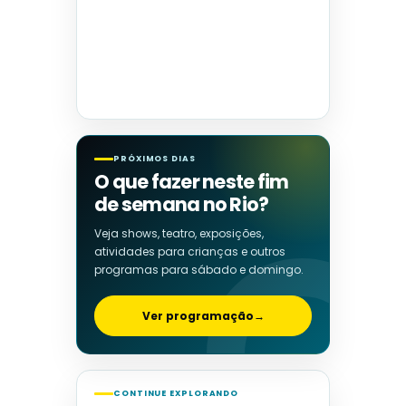
PRÓXIMOS DIAS
O que fazer neste fim
de semana no Rio?
Veja shows, teatro, exposições,
atividades para crianças e outros
programas para sábado e domingo.
Ver programação
→
CONTINUE EXPLORANDO