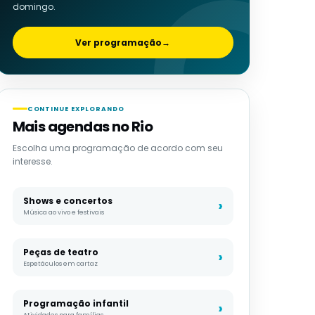
domingo.
Ver programação
→
CONTINUE EXPLORANDO
Mais agendas no Rio
Escolha uma programação de acordo com seu
interesse.
Shows e concertos
Música ao vivo e festivais
Peças de teatro
Espetáculos em cartaz
Programação infantil
Atividades para famílias