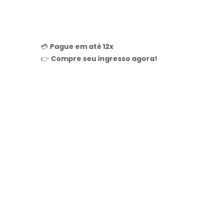
💳
Pague em até 12x
👉
Compre seu ingresso agora!