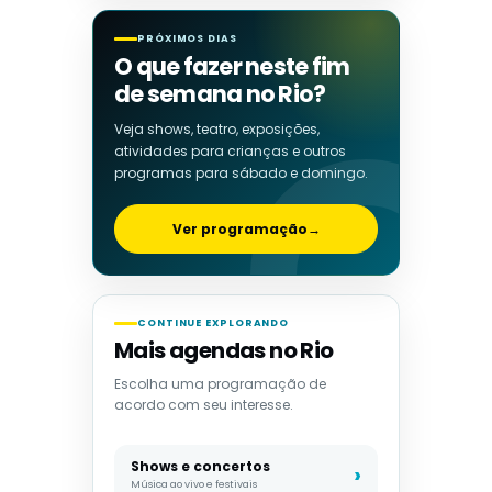
PRÓXIMOS DIAS
O que fazer neste fim
de semana no Rio?
Veja shows, teatro, exposições,
atividades para crianças e outros
programas para sábado e domingo.
Ver programação
→
CONTINUE EXPLORANDO
Mais agendas no Rio
Escolha uma programação de
acordo com seu interesse.
Shows e concertos
Música ao vivo e festivais