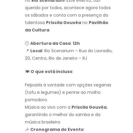
no
Rio Scenarium
! Este evento, tão
querido por todos, acontece agora todos
os sábados e conta com a presença da
talentosa
Priscila Gouvêa
no
Pavilhão
da Cultura
.
🕛
Abertura da Casa
:
12h
📍
Local
: Rio Scenarium – Rua do Lavradio,
20, Centro, Rio de Janeiro – RJ
🍽
O que está incluso
:
Feijoada à vontade com opções veganas
(tofu e legumes) e penne ao molho
pomodoro.
Música ao vivo com a
Priscila Gouvêa
,
garantindo o melhor do samba e da
música brasileira.
🎶
Cronograma do Evento
: