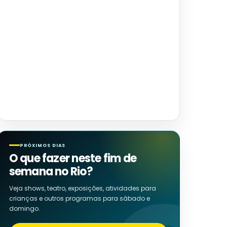
PRÓXIMOS DIAS
O que fazer neste fim de
semana no Rio?
Veja shows, teatro, exposições, atividades para
crianças e outros programas para sábado e
domingo.