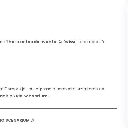
ram
1 hora antes do evento
. Após isso, a compra só
a! Compre já seu ingresso e aproveite uma tarde de
adir
no
Rio Scenarium
!
RIO SCENARIUM
🎉