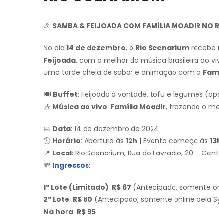
🎉
SAMBA & FEIJOADA COM FAMÍLIA MOADIR NO 
No dia
14 de dezembro
, o
Rio Scenarium
recebe m
Feijoada
, com o melhor da música brasileira ao v
uma tarde cheia de sabor e animação com o
Famí
🍽
Buffet
: Feijoada à vontade, tofu e legumes (
🎶
Música ao vivo
:
Família Moadir
, trazendo o me
📅
Data
: 14 de dezembro de 2024
🕛
Horário
: Abertura às
12h
| Evento começa às
13
📍
Local
: Rio Scenarium, Rua do Lavradio, 20 – Centr
💸
Ingressos
:
1º Lote (Limitado)
:
R$ 67
(Antecipado, somente on
2º Lote
:
R$ 80
(Antecipado, somente online pela 
Na hora
:
R$ 95