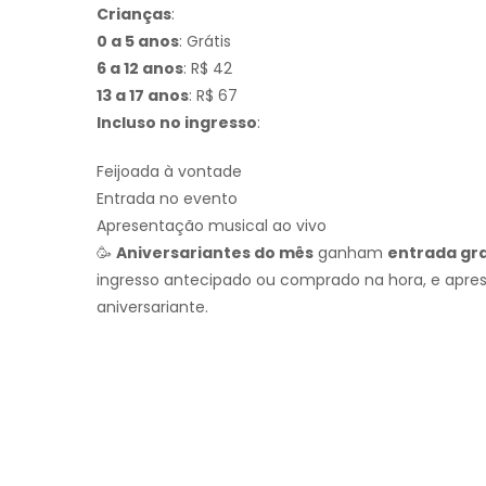
Crianças
:
0 a 5 anos
: Grátis
6 a 12 anos
: R$ 42
13 a 17 anos
: R$ 67
Incluso no ingresso
:
Feijoada à vontade
Entrada no evento
Apresentação musical ao vivo
🥳
Aniversariantes do mês
ganham
entrada gra
ingresso antecipado ou comprado na hora, e apr
aniversariante.