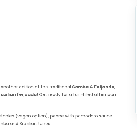
 another edition of the traditional
Samba & Feijoada
,
azilian feijoada
! Get ready for a fun-filled afternoon
getables (vegan option), penne with pomodoro sauce
amba and Brazilian tunes