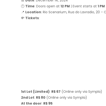
📅
Date
: December 14, 2024
🕛
Time
: Doors open at
12 PM
| Event starts at
1 PM
📍
Location
: Rio Scenarium, Rua do Lavradio, 20 – C
💸
Tickets
:
1st Lot (Limited)
:
R$ 67
(Online only via Sympla)
2nd Lot
:
R$ 80
(Online only via Sympla)
At the door
:
R$ 95