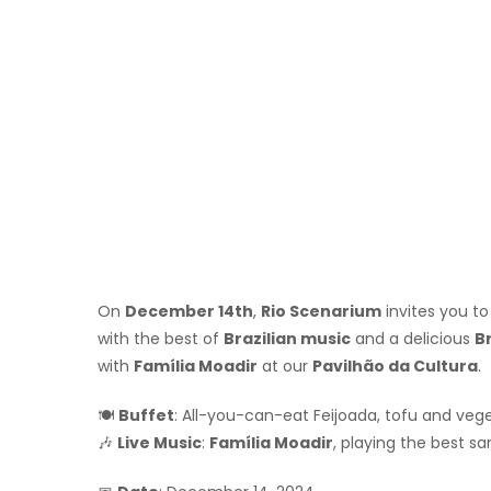
On
December 14th
,
Rio Scenarium
invites you to
with the best of
Brazilian music
and a delicious
Br
with
Família Moadir
at our
Pavilhão da Cultura
.
🍽
Buffet
: All-you-can-eat Feijoada, tofu and ve
🎶
Live Music
:
Família Moadir
, playing the best s