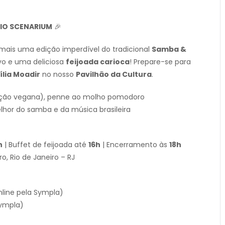
RIO SCENARIUM
🎉
ais uma edição imperdível do tradicional
Samba &
ivo e uma deliciosa
feijoada carioca
! Prepare-se para
lia Moadir
no nosso
Pavilhão da Cultura
.
opção vegana), penne ao molho pomodoro
lhor do samba e da música brasileira
h
| Buffet de feijoada até
16h
| Encerramento às
18h
o, Rio de Janeiro – RJ
line pela Sympla)
Sympla)