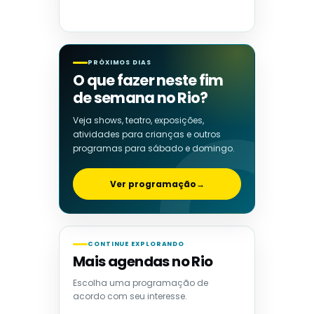
PRÓXIMOS DIAS
O que fazer neste fim
de semana no Rio?
Veja shows, teatro, exposições,
atividades para crianças e outros
programas para sábado e domingo.
Ver programação
→
CONTINUE EXPLORANDO
Mais agendas no Rio
Escolha uma programação de
acordo com seu interesse.