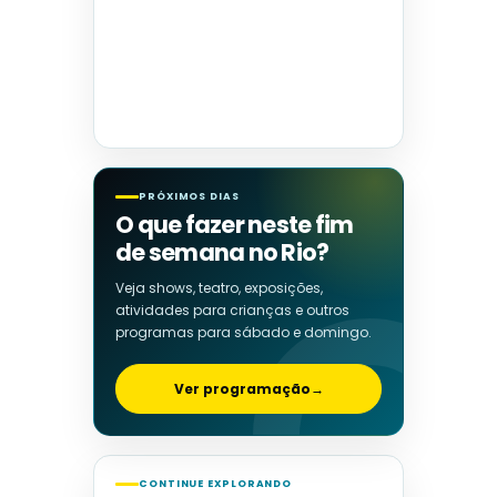
PRÓXIMOS DIAS
O que fazer neste fim
de semana no Rio?
Veja shows, teatro, exposições,
atividades para crianças e outros
programas para sábado e domingo.
Ver programação
→
CONTINUE EXPLORANDO