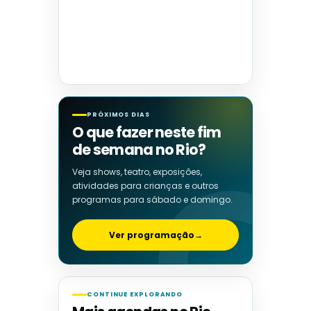
PRÓXIMOS DIAS
O que fazer neste fim
de semana no Rio?
Veja shows, teatro, exposições,
atividades para crianças e outros
programas para sábado e domingo.
Ver programação
→
CONTINUE EXPLORANDO