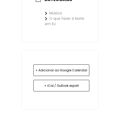
Música
O que fazer à Noite
em RJ
+ Adicionar ao Google Calendar
+ iCal / Outlook export