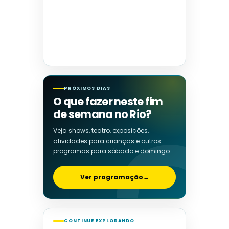
PRÓXIMOS DIAS
O que fazer neste fim
de semana no Rio?
Veja shows, teatro, exposições,
atividades para crianças e outros
programas para sábado e domingo.
Ver programação
→
CONTINUE EXPLORANDO