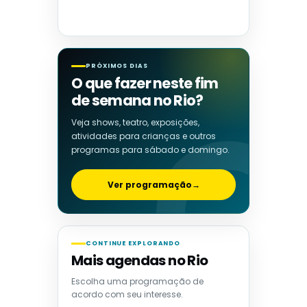
PRÓXIMOS DIAS
O que fazer neste fim
de semana no Rio?
Veja shows, teatro, exposições,
atividades para crianças e outros
programas para sábado e domingo.
Ver programação
→
CONTINUE EXPLORANDO
Mais agendas no Rio
Escolha uma programação de
acordo com seu interesse.