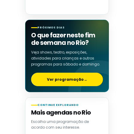
PRÓXIMOS DIAS
O que fazer neste fim
de semana no Rio?
Veja shows, teatro, exposições,
atividades para crianças e outros
programas para sábado e domingo.
Ver programação
→
CONTINUE EXPLORANDO
Mais agendas no Rio
Escolha uma programação de
acordo com seu interesse.