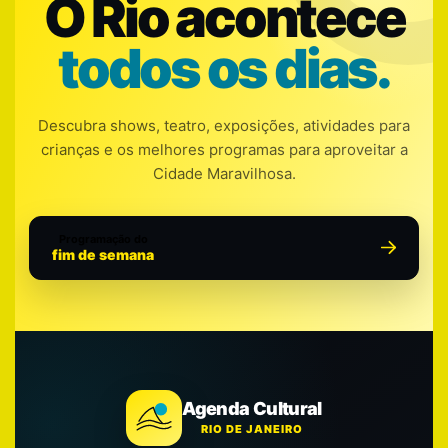
O Rio acontece
todos os dias.
Descubra shows, teatro, exposições, atividades para
crianças e os melhores programas para aproveitar a
Cidade Maravilhosa.
Programação do
fim de semana
Agenda Cultural
RIO DE JANEIRO