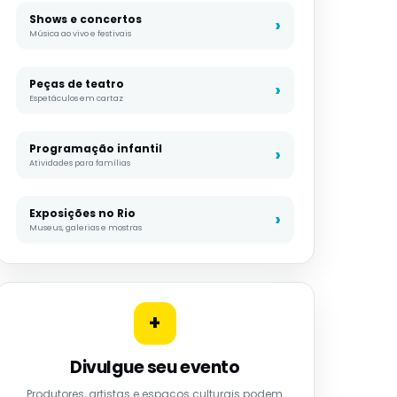
Shows e concertos
Música ao vivo e festivais
Peças de teatro
Espetáculos em cartaz
Programação infantil
Atividades para famílias
Exposições no Rio
Museus, galerias e mostras
+
Divulgue seu evento
Produtores, artistas e espaços culturais podem