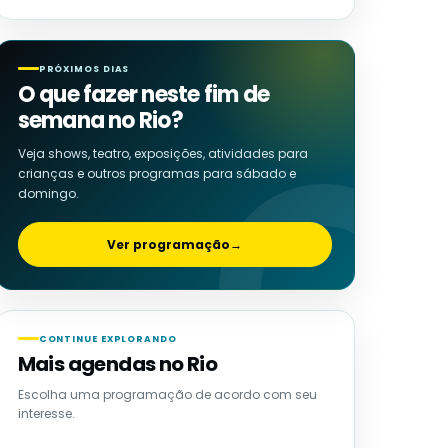
PRÓXIMOS DIAS
O que fazer neste fim de
semana no Rio?
Veja shows, teatro, exposições, atividades para
crianças e outros programas para sábado e
domingo.
Ver programação
→
CONTINUE EXPLORANDO
Mais agendas no Rio
Escolha uma programação de acordo com seu
interesse.