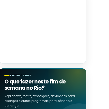
PRÓXIMOS DIAS
O que fazer neste fim de
semana no Rio?
Veja shows, teatro, exposições, atividades para
crianças e outros programas para sábado e
domingo.