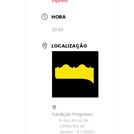
Expired!
HORA
23:00
LOCALIZAÇÃO
Fundição Progresso
R. dos Arcos, 24 -
Centro, Rio de
Janeiro - RJ, 20230-