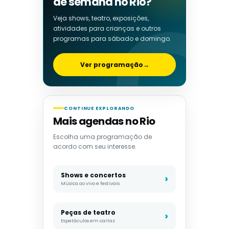
de semana no Rio?
Veja shows, teatro, exposições,
atividades para crianças e outros
programas para sábado e domingo.
Ver programação
→
CONTINUE EXPLORANDO
Mais agendas no Rio
Escolha uma programação de
acordo com seu interesse.
Shows e concertos
Música ao vivo e festivais
Peças de teatro
Espetáculos em cartaz