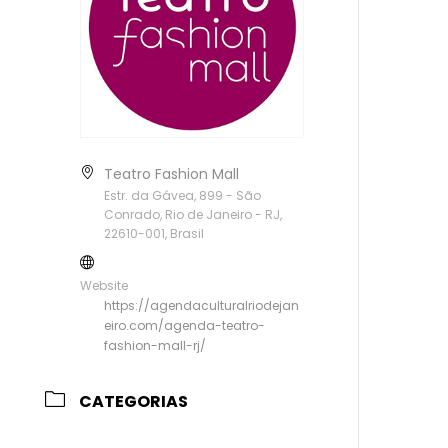
Teatro Fashion Mall
Estr. da Gávea, 899 - São
Conrado, Rio de Janeiro - RJ,
22610-001, Brasil
Website
https://agendaculturalriodejan
eiro.com/agenda-teatro-
fashion-mall-rj/
CATEGORIAS