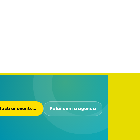
astrar evento
→
Falar com a agenda