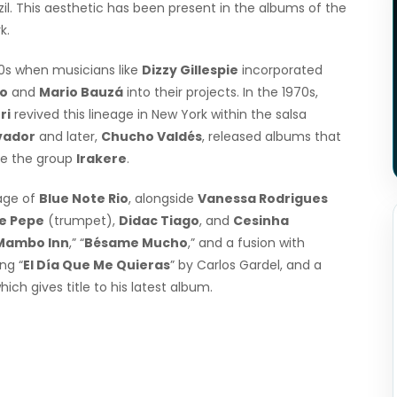
azil. This aesthetic has been present in the albums of the
k.
40s when musicians like
Dizzy Gillespie
incorporated
o
and
Mario Bauzá
into their projects. In the 1970s,
ri
revived this lineage in New York within the salsa
vador
and later,
Chucho Valdés
, released albums that
ike the group
Irakere
.
tage of
Blue Note Rio
, alongside
Vanessa Rodrigues
e Pepe
(trumpet),
Didac Tiago
, and
Cesinha
Mambo Inn
,” “
Bésame Mucho
,” and a fusion with
ng “
El Día Que Me Quieras
” by Carlos Gardel, and a
ich gives title to his latest album.