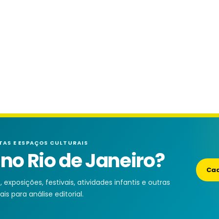
TAS E ESPAÇOS CULTURAIS
o Rio de Janeiro?
Cad
exposições, festivais, atividades infantis e outras
is para análise editorial.