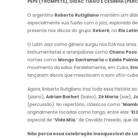
PEPE (TROMPETE), DIDAC TIAGO E CESINHA (PER
O argentino
Roberto Rutigliano
mantém um diálog
especialmente sua fusão com o jazz, explorada desd
presente nos discos do grupo
Xekerê
, no
Rio Lati
O Latin Jazz como gênero surgiu nos EUA nos an
instrumentistas e arranjadores como
Chano Pozo
nomes como
Mongo Santamaría
e
Eddie Palmie
movimento da salsa. Paralelamente, em Cuba,
Emi
lançaram discos que mesclavam o som afro-cuba
Agora, Roberto Rutigliano traz toda essa história a
(piano),
Adrian Barbet
(baixo),
Zé Maria
(sax),
J
(percussão). No repertório, clássicos como “
Mambo
originalmente tocadas como tango, entre elas “
El
especial de “
Vida Mía
,” de Osvaldo Fresedo, que dá
Não perca essa celebração inesquecível do Lat