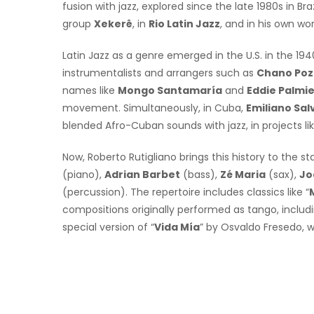
fusion with jazz, explored since the late 1980s in Br
group
Xekerê
, in
Rio Latin Jazz
, and in his own wor
Latin Jazz as a genre emerged in the U.S. in the 19
instrumentalists and arrangers such as
Chano Poz
names like
Mongo Santamaría
and
Eddie Palmie
movement. Simultaneously, in Cuba,
Emiliano Sal
blended Afro-Cuban sounds with jazz, in projects l
Now, Roberto Rutigliano brings this history to the s
(piano),
Adrian Barbet
(bass),
Zé Maria
(sax),
Jo
(percussion). The repertoire includes classics like “
compositions originally performed as tango, includi
special version of “
Vida Mía
” by Osvaldo Fresedo, wh