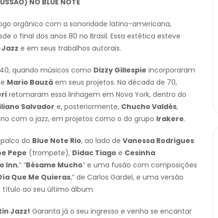
CUSSÃO) NO BLUE NOTE
o orgânico com a sonoridade latino-americana,
e o final dos anos 80 no Brasil. Essa estética esteve
n Jazz
e em seus trabalhos autorais.
os 40, quando músicos como
Dizzy Gillespie
incorporaram
e
Mario Bauzá
em seus projetos. Na década de 70,
ri
retomaram essa linhagem em Nova York, dentro do
liano Salvador
e, posteriormente,
Chucho Valdés
,
no com o jazz, em projetos como o do grupo
Irakere
.
o palco do
Blue Note Rio
, ao lado de
Vanessa Rodrigues
oe Pepe
(trompete),
Didac Tiago
e
Cesinha
 Inn
,” “
Bésame Mucho
” e uma fusão com composições
 Día Que Me Quieras
,” de Carlos Gardel, e uma versão
 título ao seu último álbum.
in Jazz!
Garanta já o seu ingresso e venha se encantar