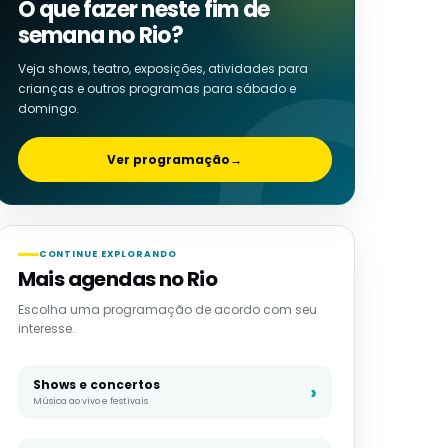
O que fazer neste fim de
semana no Rio?
Veja shows, teatro, exposições, atividades para
crianças e outros programas para sábado e
domingo.
Ver programação
→
CONTINUE EXPLORANDO
Mais agendas no Rio
Escolha uma programação de acordo com seu
interesse.
Shows e concertos
Música ao vivo e festivais