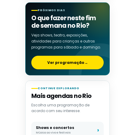
PRÓXIMOS DIAS
O que fazer neste fim
de semana no Rio?
Veja shows, teatro, exposições,
atividades para crianças e outros
programas para sábado e domingo.
Ver programação
→
CONTINUE EXPLORANDO
Mais agendas no Rio
Escolha uma programação de
acordo com seu interesse.
Shows e concertos
Música ao vivo e festivais