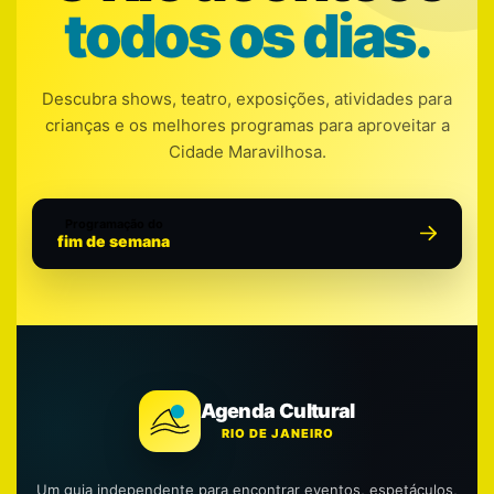
todos os dias.
Descubra shows, teatro, exposições, atividades para
crianças e os melhores programas para aproveitar a
Cidade Maravilhosa.
Programação do
fim de semana
Agenda Cultural
RIO DE JANEIRO
Um guia independente para encontrar eventos, espetáculos,