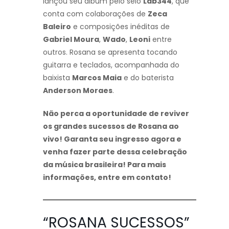
lançou seu álbum pelo selo
Lab344
, que
conta com colaborações de
Zeca
Baleiro
e composições inéditas de
Gabriel Moura
,
Wado
,
Leoni
entre
outros. Rosana se apresenta tocando
guitarra e teclados, acompanhada do
baixista
Marcos Maia
e do baterista
Anderson Moraes
.
Não perca a oportunidade de reviver
os grandes sucessos de Rosana ao
vivo! Garanta seu ingresso agora e
venha fazer parte dessa celebração
da música brasileira! Para mais
informações, entre em contato!
“ROSANA SUCESSOS”