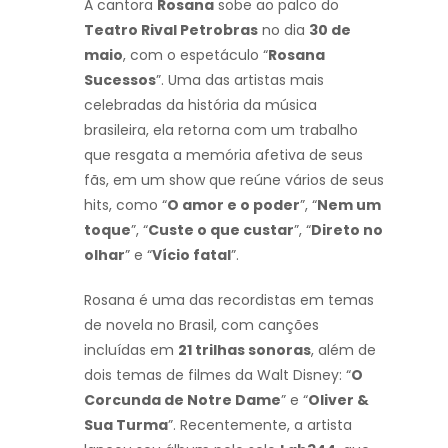
A cantora
Rosana
sobe ao palco do
Teatro Rival Petrobras
no dia
30 de
maio
, com o espetáculo “
Rosana
Sucessos
”. Uma das artistas mais
celebradas da história da música
brasileira, ela retorna com um trabalho
que resgata a memória afetiva de seus
fãs, em um show que reúne vários de seus
hits, como “
O amor e o poder
”, “
Nem um
toque
”, “
Custe o que custar
”, “
Direto no
olhar
” e “
Vício fatal
”.
Rosana é uma das recordistas em temas
de novela no Brasil, com canções
incluídas em
21 trilhas sonoras
, além de
dois temas de filmes da Walt Disney: “
O
Corcunda de Notre Dame
” e “
Oliver &
Sua Turma
”. Recentemente, a artista