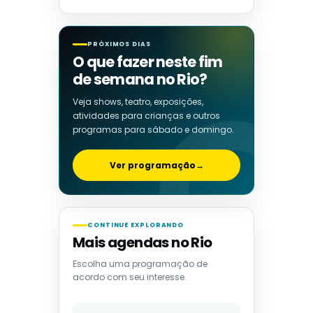
PRÓXIMOS DIAS
O que fazer neste fim
de semana no Rio?
Veja shows, teatro, exposições,
atividades para crianças e outros
programas para sábado e domingo.
Ver programação
→
CONTINUE EXPLORANDO
Mais agendas no Rio
Escolha uma programação de
acordo com seu interesse.