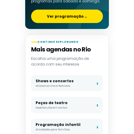
programas para sábado e domingo.
Ver programação
→
CONTINUE EXPLORANDO
Mais agendas no Rio
Escolha uma programação de
acordo com seu interesse.
Shows e concertos
Música ao vivo e festivais
Peças de teatro
Espetáculos em cartaz
Programação infantil
Atividades para famílias