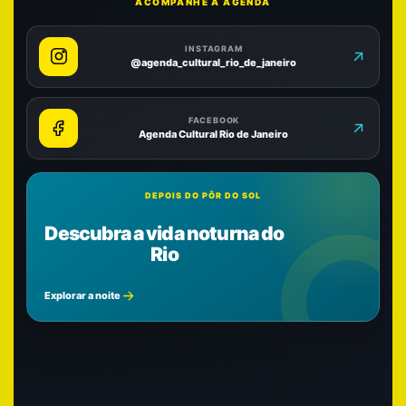
ACOMPANHE A AGENDA
INSTAGRAM
@agenda_cultural_rio_de_janeiro
FACEBOOK
Agenda Cultural Rio de Janeiro
DEPOIS DO PÔR DO SOL
Descubra a vida noturna do
Rio
Explorar a noite