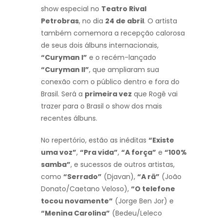
show especial no
Teatro Rival
Petrobras
, no dia
24 de abril
. O artista
também comemora a recepção calorosa
de seus dois álbuns internacionais,
“Curyman I”
e o recém-lançado
“Curyman II”
, que ampliaram sua
conexão com o público dentro e fora do
Brasil. Será a
primeira vez
que Rogê vai
trazer para o Brasil o show dos mais
recentes álbuns.
No repertório, estão as inéditas
“Existe
uma voz”
,
“Pra vida”
,
“A força”
e
“100%
samba”
, e sucessos de outros artistas,
como
“Serrado”
(Djavan),
“A rã”
(João
Donato/Caetano Veloso),
“O telefone
tocou novamente”
(Jorge Ben Jor) e
“Menina Carolina”
(Bedeu/Leleco