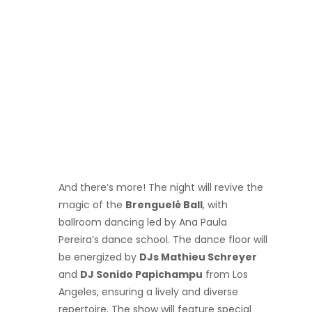
And there’s more! The night will revive the
magic of the
Brenguelé Ball
, with
ballroom dancing led by Ana Paula
Pereira’s dance school. The dance floor will
be energized by
DJs Mathieu Schreyer
and
DJ Sonido Papichampu
from Los
Angeles, ensuring a lively and diverse
repertoire. The show will feature special