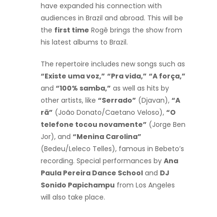
have expanded his connection with
audiences in Brazil and abroad. This will be
the
first time
Rogê brings the show from
his latest albums to Brazil.
The repertoire includes new songs such as
“Existe uma voz,”
“Pra vida,”
“A força,”
and
“100% samba,”
as well as hits by
other artists, like
“Serrado”
(Djavan),
“A
rã”
(João Donato/Caetano Veloso),
“O
telefone tocou novamente”
(Jorge Ben
Jor), and
“Menina Carolina”
(Bedeu/Leleco Telles), famous in Bebeto’s
recording. Special performances by
Ana
Paula Pereira Dance School
and
DJ
Sonido Papichampu
from Los Angeles
will also take place.