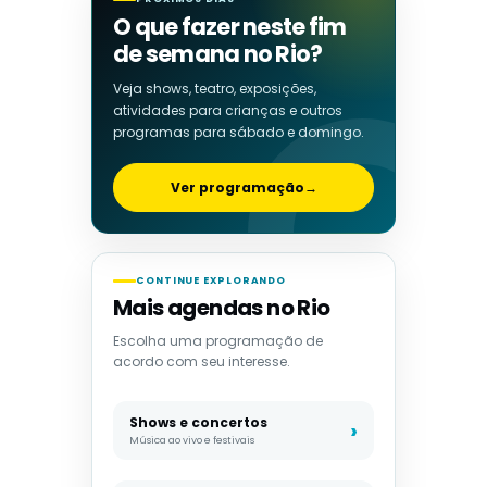
O que fazer neste fim
de semana no Rio?
Veja shows, teatro, exposições,
atividades para crianças e outros
programas para sábado e domingo.
Ver programação
→
CONTINUE EXPLORANDO
Mais agendas no Rio
Escolha uma programação de
acordo com seu interesse.
Shows e concertos
Música ao vivo e festivais