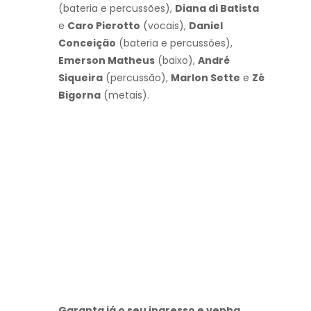
(bateria e percussões),
Diana di Batista
e
Caro Pierotto
(vocais),
Daniel
Conceição
(bateria e percussões),
Emerson Matheus
(baixo),
André
Siqueira
(percussão),
Marlon Sette
e
Zé
Bigorna
(metais).
Garanta já o seu ingresso e venha