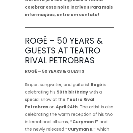
celebrar essa noite incrível! Para mais
informações, entre em contato!
ROGÊ – 50 YEARS &
GUESTS AT TEATRO
RIVAL PETROBRAS
ROGÊ – 50 YEARS & GUESTS
Singer, songwriter, and guitarist
Rogê
is
celebrating his
50th birthday
with a
special show at the
Teatro Rival
Petrobras
on
April 24th
. The artist is also
celebrating the warm reception of his two
international albums,
“Curyman I”
and
the newly released
“Curyman II,”
which