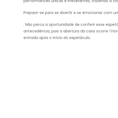
performances únicas e irreverentes, trazendo à to
Prepare-se para se divertir e se emocionar com u
: Não perca a oportunidade de conferir esse espe
antecedência, pois a abertura da casa ocorre 1 hor
entrada após o início do espetáculo.