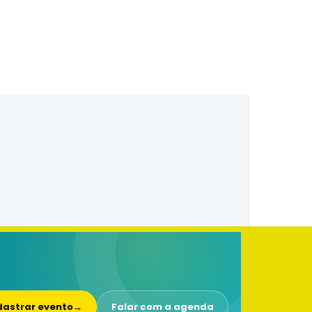
astrar evento
→
Falar com a agenda