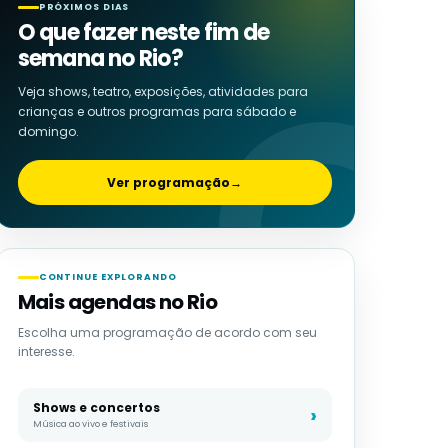
PRÓXIMOS DIAS
O que fazer neste fim de
semana no Rio?
Veja shows, teatro, exposições, atividades para
crianças e outros programas para sábado e
domingo.
Ver programação
→
CONTINUE EXPLORANDO
Mais agendas no Rio
Escolha uma programação de acordo com seu
interesse.
Shows e concertos
Música ao vivo e festivais