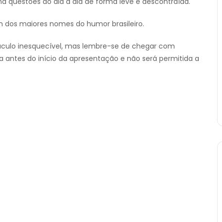
na questões do dia a dia de forma leve e descontraída.
m dos maiores nomes do humor brasileiro.
táculo inesquecível, mas lembre-se de chegar com
a antes do início da apresentação e não será permitida a