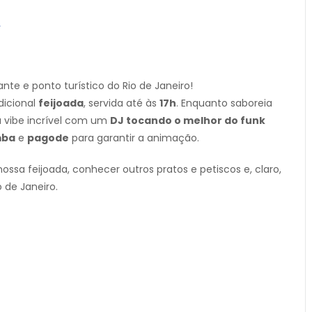
L
ante e ponto turístico do Rio de Janeiro!
dicional
feijoada
, servida até às
17h
. Enquanto saboreia
 a vibe incrível com um
DJ tocando o melhor do funk
mba
e
pagode
para garantir a animação.
ossa feijoada, conhecer outros pratos e petiscos e, claro,
 de Janeiro.