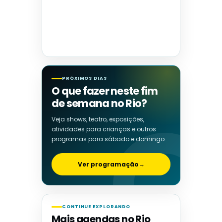
PRÓXIMOS DIAS
O que fazer neste fim
de semana no Rio?
Veja shows, teatro, exposições,
atividades para crianças e outros
programas para sábado e domingo.
Ver programação
→
CONTINUE EXPLORANDO
Mais agendas no Rio