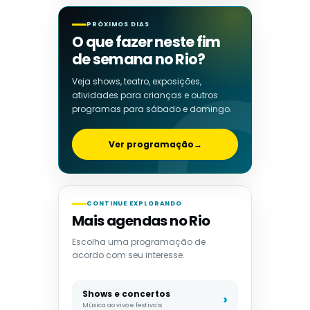
PRÓXIMOS DIAS
O que fazer neste fim
de semana no Rio?
Veja shows, teatro, exposições,
atividades para crianças e outros
programas para sábado e domingo.
Ver programação
→
CONTINUE EXPLORANDO
Mais agendas no Rio
Escolha uma programação de
acordo com seu interesse.
Shows e concertos
Música ao vivo e festivais