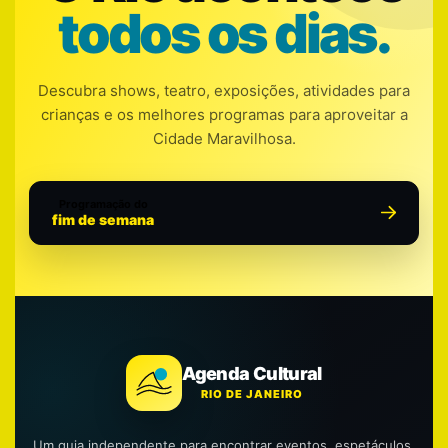
todos os dias.
Descubra shows, teatro, exposições, atividades para
crianças e os melhores programas para aproveitar a
Cidade Maravilhosa.
Programação do
fim de semana
Agenda Cultural
RIO DE JANEIRO
Um guia independente para encontrar eventos, espetáculos,