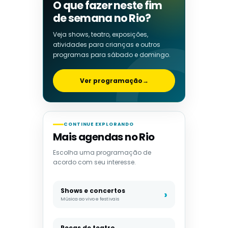
O que fazer neste fim
de semana no Rio?
Veja shows, teatro, exposições,
atividades para crianças e outros
programas para sábado e domingo.
Ver programação
→
CONTINUE EXPLORANDO
Mais agendas no Rio
Escolha uma programação de
acordo com seu interesse.
Shows e concertos
Música ao vivo e festivais
Peças de teatro