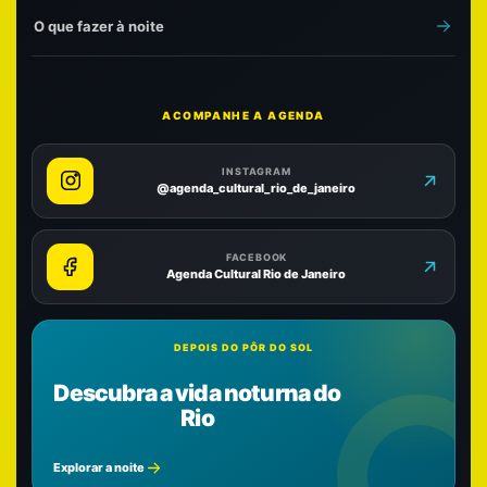
O que fazer à noite
ACOMPANHE A AGENDA
INSTAGRAM
@agenda_cultural_rio_de_janeiro
FACEBOOK
Agenda Cultural Rio de Janeiro
DEPOIS DO PÔR DO SOL
Descubra a vida noturna do
Rio
Explorar a noite