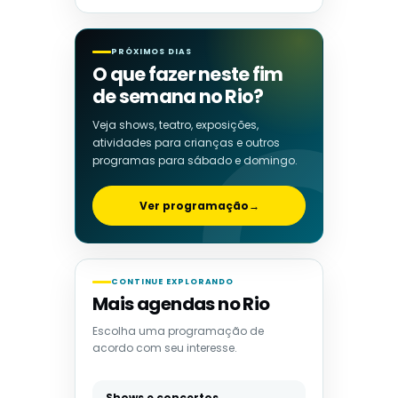
PRÓXIMOS DIAS
O que fazer neste fim
de semana no Rio?
Veja shows, teatro, exposições,
atividades para crianças e outros
programas para sábado e domingo.
Ver programação
→
CONTINUE EXPLORANDO
Mais agendas no Rio
Escolha uma programação de
acordo com seu interesse.
Shows e concertos