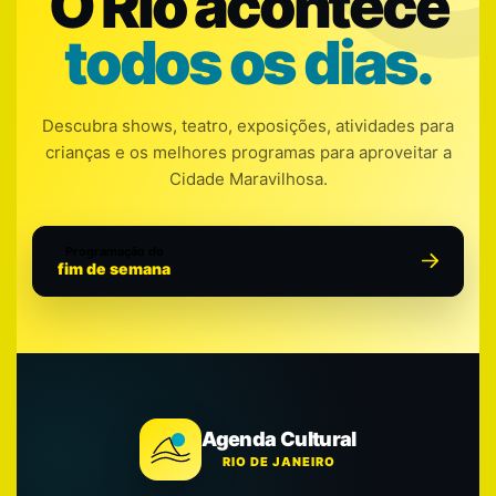
O Rio acontece
todos os dias.
Descubra shows, teatro, exposições, atividades para
crianças e os melhores programas para aproveitar a
Cidade Maravilhosa.
Programação do
fim de semana
Agenda Cultural
RIO DE JANEIRO