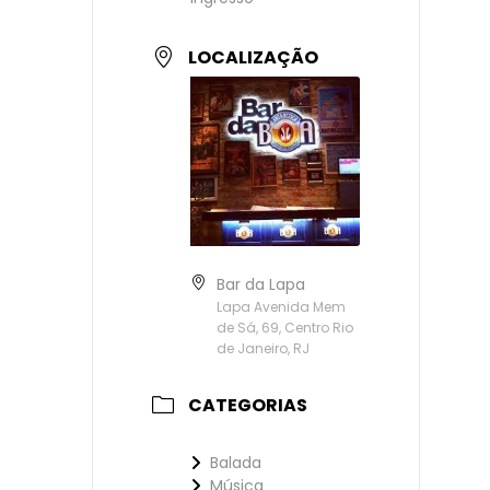
LOCALIZAÇÃO
Bar da Lapa
Lapa Avenida Mem
de Sá, 69, Centro Rio
de Janeiro, RJ
CATEGORIAS
Balada
Música