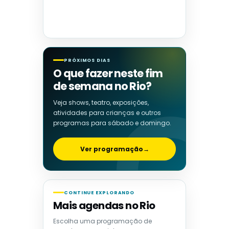
PRÓXIMOS DIAS
O que fazer neste fim
de semana no Rio?
Veja shows, teatro, exposições,
atividades para crianças e outros
programas para sábado e domingo.
Ver programação
→
CONTINUE EXPLORANDO
Mais agendas no Rio
Escolha uma programação de