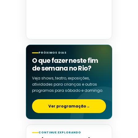
PRÓXIMOS DIAS
O que fazer neste fim
de semana no Rio?
Veja shows, teatro, exposições,
atividades para crianças e outros
programas para sábado e domingo.
Ver programação
→
CONTINUE EXPLORANDO