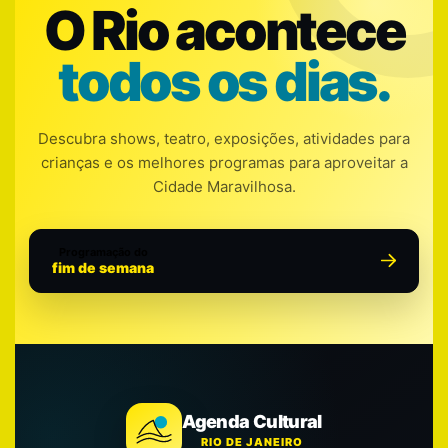
O Rio acontece
todos os dias.
Descubra shows, teatro, exposições, atividades para
crianças e os melhores programas para aproveitar a
Cidade Maravilhosa.
Programação do
fim de semana
Agenda Cultural
RIO DE JANEIRO