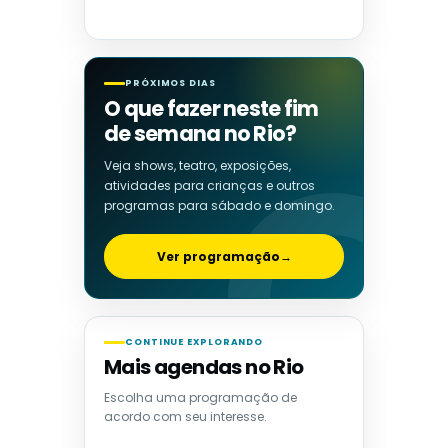
PRÓXIMOS DIAS
O que fazer neste fim
de semana no Rio?
Veja shows, teatro, exposições,
atividades para crianças e outros
programas para sábado e domingo.
Ver programação
→
CONTINUE EXPLORANDO
Mais agendas no Rio
Escolha uma programação de
acordo com seu interesse.