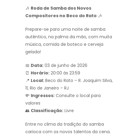
🎶
Roda de Samba dos Novos
Compositores no Beco do Rato
🎶
Prepare-se para uma noite de samba
autêntico, na palma da mão, com muita
música, comida de boteco e cerveja
gelada!
📅
Data:
03 de junho de 2026
⏰
Horário:
20:00 às 23:59
📍
Local:
Beco do Rato – R. Joaquim Silva,
11, Rio de Janeiro – RJ
💸
Ingressos:
Consulte o local para
valores
👥
Classificação:
Livre
Entre no clima da tradição do samba
carioca com os novos talentos da cena.