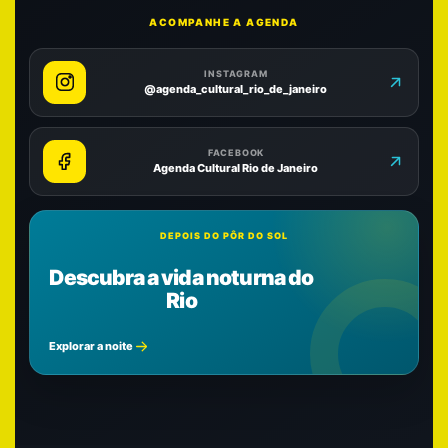
ACOMPANHE A AGENDA
INSTAGRAM
@agenda_cultural_rio_de_janeiro
FACEBOOK
Agenda Cultural Rio de Janeiro
DEPOIS DO PÔR DO SOL
Descubra a vida noturna do
Rio
Explorar a noite