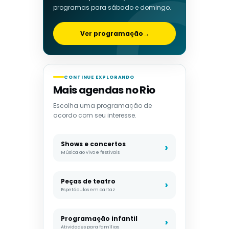
programas para sábado e domingo.
Ver programação
→
CONTINUE EXPLORANDO
Mais agendas no Rio
Escolha uma programação de
acordo com seu interesse.
Shows e concertos
Música ao vivo e festivais
Peças de teatro
Espetáculos em cartaz
Programação infantil
Atividades para famílias