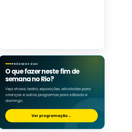
PRÓXIMOS DIAS
O que fazer neste fim de
semana no Rio?
Veja shows, teatro, exposições, atividades para
crianças e outros programas para sábado e
domingo.
Ver programação
→