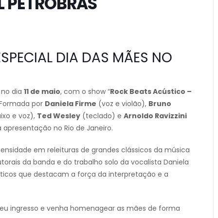
L PETROBRAS
SPECIAL DIA DAS MÃES NO
 no dia
11 de maio
, com o show “
Rock Beats Acústico –
. Formada por
Daniela Firme
(voz e violão),
Bruno
ixo e voz),
Ted Wesley
(teclado) e
Arnoldo Ravizzini
a apresentação no Rio de Janeiro.
tensidade em releituras de grandes clássicos da música
autorais da banda e do trabalho solo da vocalista Daniela
sticos que destacam a força da interpretação e a
eu ingresso e venha homenagear as mães de forma