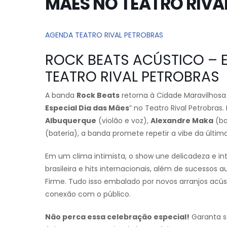
MÃES NO TEATRO RIVA
AGENDA TEATRO RIVAL PETROBRAS
ROCK BEATS ACÚSTICO – E
TEATRO RIVAL PETROBRAS
A banda
Rock Beats
retorna à Cidade Maravilhosa
Especial Dia das Mães
” no Teatro Rival Petrobras
Albuquerque
(violão e voz),
Alexandre Maka
(ba
(bateria), a banda promete repetir a vibe da últim
Em um clima intimista, o show une delicadeza e in
brasileira e hits internacionais, além de sucessos 
Firme. Tudo isso embalado por novos arranjos acú
conexão com o público.
Não perca essa celebração especial!
Garanta s