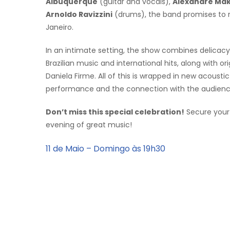
Albuquerque
(guitar and vocals),
Alexandre Ma
Arnoldo Ravizzini
(drums), the band promises to re
Janeiro.
In an intimate setting, the show combines delicacy 
Brazilian music and international hits, along with o
Daniela Firme. All of this is wrapped in new acoust
performance and the connection with the audienc
Don’t miss this special celebration!
Secure your
evening of great music!
11 de Maio – Domingo às 19h30