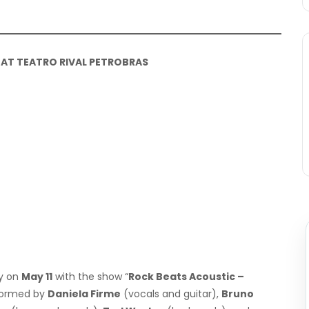
 AT TEATRO RIVAL PETROBRAS
ty on
May 11
with the show “
Rock Beats Acoustic –
 Formed by
Daniela Firme
(vocals and guitar),
Bruno