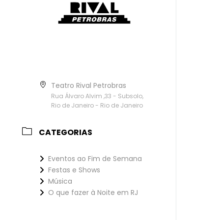
Teatro Rival Petrobras
Rua Álvaro Alvim ,33 - Subsolo,
Rio de Janeiro - Rio de Janeiro
CATEGORIAS
Eventos ao Fim de Semana
Festas e Shows
Música
O que fazer à Noite em RJ