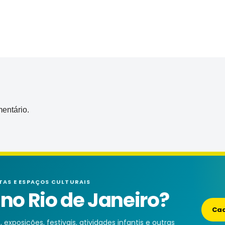
entário.
TAS E ESPAÇOS CULTURAIS
o Rio de Janeiro?
Cad
exposições, festivais, atividades infantis e outras