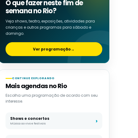
O que fazer neste fim de
semana no Rio?
Veja shows, teatro, exposições, atividades para
crianças e outros programas para sábado e
domingo.
Ver programação
→
CONTINUE EXPLORANDO
Mais agendas no Rio
Escolha uma programação de acordo com seu
interesse.
Shows e concertos
Música ao vivo e festivais