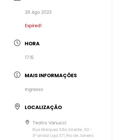
26 Ago 2023
Expired!
HORA
17:15
MAIS INFORMAÇÕES
Ingresso
LOCALIZAÇÃO
Teatro Vanucci
Rua Marques São Vicente , 52 -
3º andar Loja 371, Rio de Janeiro