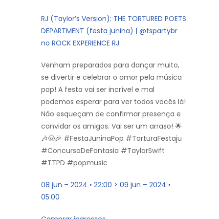
RJ (Taylor’s Version): THE TORTURED POETS
DEPARTMENT (festa junina) | @tspartybr
no ROCK EXPERIENCE RJ
Venham preparados para dançar muito,
se divertir e celebrar o amor pela música
pop! A festa vai ser incrível e mal
podemos esperar para ver todos vocês lá!
Não esqueçam de confirmar presença e
convidar os amigos. Vai ser um arraso! 🌟
🎶🤠🎉 #FestaJuninaPop #TorturaFestaju
#ConcursoDeFantasia #TaylorSwift
#TTPD #popmusic
08 jun – 2024 • 22:00 > 09 jun – 2024 •
05:00
Comprar ingressos.