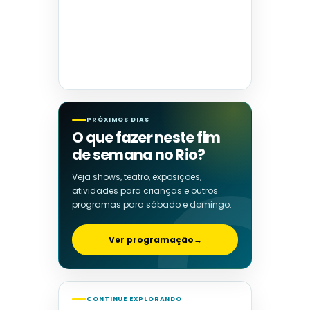
PRÓXIMOS DIAS
O que fazer neste fim
de semana no Rio?
Veja shows, teatro, exposições,
atividades para crianças e outros
programas para sábado e domingo.
Ver programação
→
CONTINUE EXPLORANDO