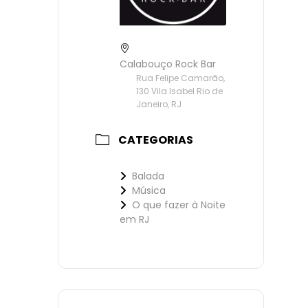
Calabouço Rock Bar
Rua Felipe Camarão,
130 Vila Isabel Rio de
Janeiro, RJ
CATEGORIAS
Balada
Música
O que fazer à Noite
em RJ