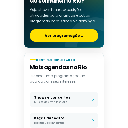
de semana no Rio?
Veja shows, teatro, exposições,
atividades para crianças e outros
programas para sábado e domingo.
Ver programação
→
CONTINUE EXPLORANDO
Mais agendas no Rio
Escolha uma programação de
acordo com seu interesse.
Shows e concertos
Música ao vivo e festivais
Peças de teatro
Espetáculos em cartaz