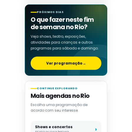
PRÓXIMOS DIAS
O que fazer neste fim
de semana no Rio?
Veja shows, teatro, exposições,
atividades para crianças e outros
programas para sábado e domingo.
Ver programação
→
CONTINUE EXPLORANDO
Mais agendas no Rio
Escolha uma programação de
acordo com seu interesse.
Shows e concertos
Música ao vivo e festivais