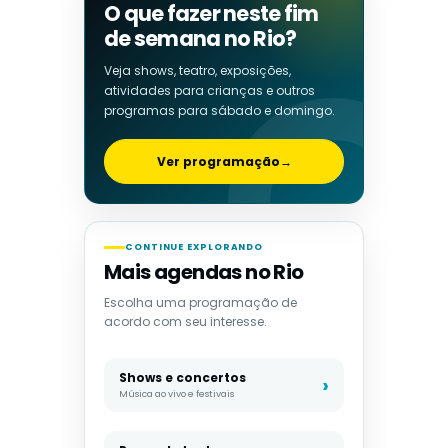
O que fazer neste fim
de semana no Rio?
Veja shows, teatro, exposições,
atividades para crianças e outros
programas para sábado e domingo.
Ver programação
→
CONTINUE EXPLORANDO
Mais agendas no Rio
Escolha uma programação de
acordo com seu interesse.
Shows e concertos
Música ao vivo e festivais