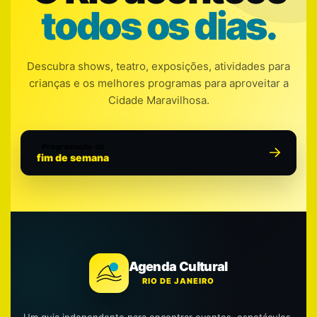
todos os dias.
Descubra shows, teatro, exposições, atividades para
crianças e os melhores programas para aproveitar a
Cidade Maravilhosa.
Programação do
fim de semana
Agenda Cultural
RIO DE JANEIRO
Um guia independente para encontrar eventos, espetáculos,