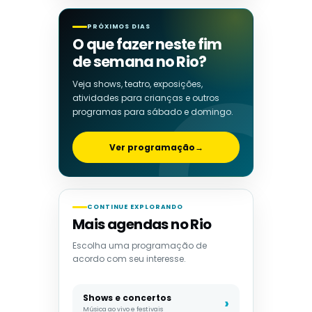
PRÓXIMOS DIAS
O que fazer neste fim
de semana no Rio?
Veja shows, teatro, exposições,
atividades para crianças e outros
programas para sábado e domingo.
Ver programação
→
CONTINUE EXPLORANDO
Mais agendas no Rio
Escolha uma programação de
acordo com seu interesse.
Shows e concertos
Música ao vivo e festivais