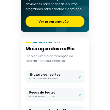
atividades para crianças e outros
programas para sábado e domingo.
Ver programação
→
CONTINUE EXPLORANDO
Mais agendas no Rio
Escolha uma programação de
acordo com seu interesse.
Shows e concertos
Música ao vivo e festivais
Peças de teatro
Espetáculos em cartaz