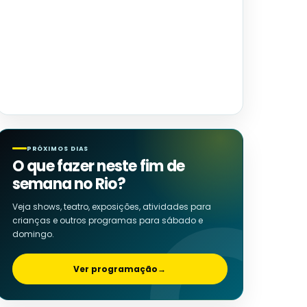
PRÓXIMOS DIAS
O que fazer neste fim de
semana no Rio?
Veja shows, teatro, exposições, atividades para
crianças e outros programas para sábado e
domingo.
Ver programação
→