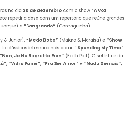
bras no dia
20 de dezembro
com o show
“A Voz
mete repetir a dose com um repertório que reúne grandes
Buarque) e
“Sangrando”
(Gonzaguinha).
y & Junior),
“Medo Bobo”
(Maiara & Maraisa) e
“Show
preta clássicos internacionais como
“Spending My Time”
“Non, Je Ne Regrette Rien”
(Edith Piaf). O setlist ainda
Lá”
,
“Vidro Fumê”
,
“Pra Ser Amor”
e
“Nada Demais”
,