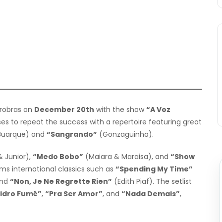
trobras on
December 20th
with the show
“A Voz
ises to repeat the success with a repertoire featuring great
Buarque) and
“Sangrando”
(Gonzaguinha).
 Junior),
“Medo Bobo”
(Maiara & Maraisa), and
“Show
orms international classics such as
“Spending My Time”
and
“Non, Je Ne Regrette Rien”
(Edith Piaf). The setlist
idro Fumê”
,
“Pra Ser Amor”
, and
“Nada Demais”
,