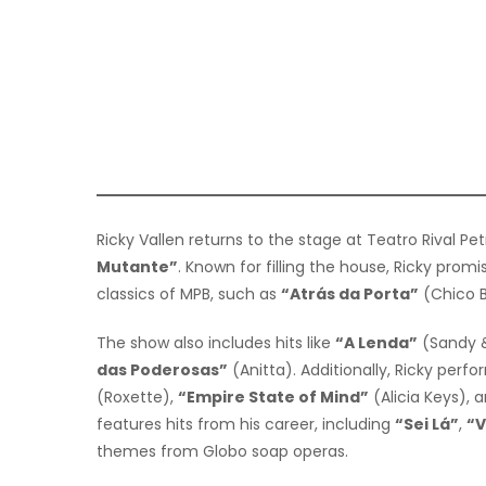
Ricky Vallen returns to the stage at Teatro Rival Pe
Mutante”
. Known for filling the house, Ricky prom
classics of MPB, such as
“Atrás da Porta”
(Chico 
The show also includes hits like
“A Lenda”
(Sandy &
das Poderosas”
(Anitta). Additionally, Ricky perf
(Roxette),
“Empire State of Mind”
(Alicia Keys), 
features hits from his career, including
“Sei Lá”
,
“V
themes from Globo soap operas.