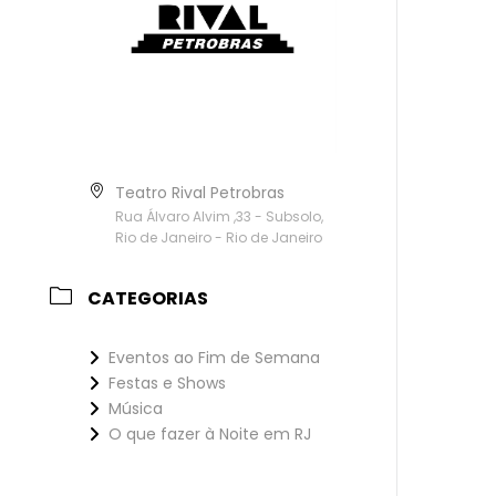
Teatro Rival Petrobras
Rua Álvaro Alvim ,33 - Subsolo,
Rio de Janeiro - Rio de Janeiro
CATEGORIAS
Eventos ao Fim de Semana
Festas e Shows
Música
O que fazer à Noite em RJ