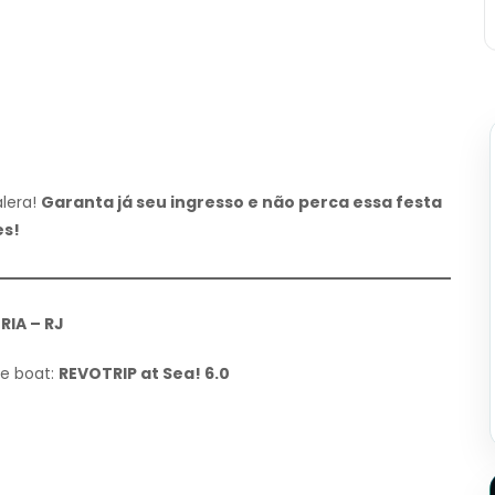
alera!
Garanta já seu ingresso e não perca essa festa
es!
RIA – RJ
he boat:
REVOTRIP at Sea! 6.0