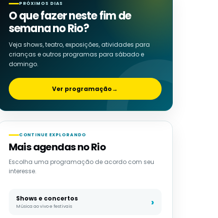
PRÓXIMOS DIAS
O que fazer neste fim de
semana no Rio?
Veja shows, teatro, exposições, atividades para
crianças e outros programas para sábado e
domingo.
Ver programação
→
CONTINUE EXPLORANDO
Mais agendas no Rio
Escolha uma programação de acordo com seu
interesse.
Shows e concertos
Música ao vivo e festivais